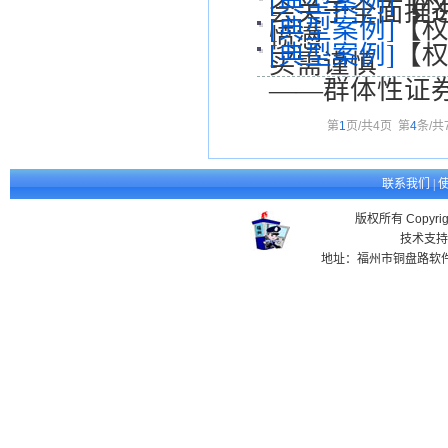
[典型案例]
【权
会关于全面推
[典型案例]
【权
愤懑
[典型案例]
【权
买需谨慎
——群体性证
第
1
页/共
4
页
第
4
条/共
联系我们
|
版权所有 Copyr
技术支持
地址：福州市铜盘路软件