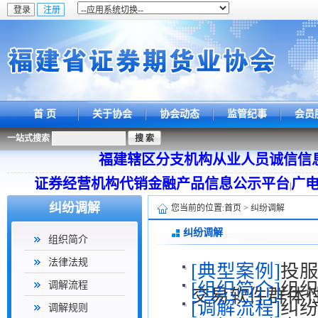
首 页
关于协会
协会动态
监管纪事
会员
一站式搜索
福建辖区分支机构从业人员诚信信
证券经营机构代销金融产品信息公示平台
广
|
纠纷调解
您当前的位置:
首页
>
纠纷调解
纠纷调解
组织简介
法律法规
[典型案例]
投
[组织简介]
组
调解流程
交易软件群体
[调解流程]
纠
调解规则