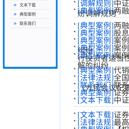
[调解规则]
中
文本下载
[典型案例]
两融
纷调解规则
典型案例
联系我们
[典型案例]
两融
[典型案例]
股息
[典型案例]
案例
[典型案例]
案例
纠纷
[典型案例]
案例
行投资者适当
解的纠纷
[典型案例]
代
[法律法规]
全
[联系我们]
联
（九民会议纪
[典型案例]
证
[文本下载]
中
[文本下载]
证
[法律法规]
最高