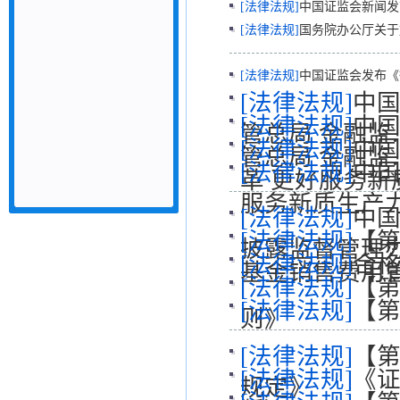
[法律法规]
中国证监会新闻发
[法律法规]
国务院办公厅关于
[法律法规]
中国证监会发布《
[法律法规]
中国
[法律法规]
中国
管总局 金融监
[法律法规]
中
管总局 金融监
[法律法规]
中国
革 更好服务新
服务新质生产
[法律法规]
中
[法律法规]
【第
披露监督管理
[法律法规]
合
基金销售费用
[法律法规]
【第
[法律法规]
【第
则》
[法律法规]
【第
[法律法规]
《证
规定》