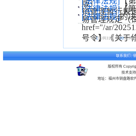
[法律法规]
【第
版〕
[法律法规]
【第
销管理暂行规
[法律法规]
的决定
易管理规定（
href="/ar/202
号令】《关于
第
1
页/共
31
页
第
20
条/共
6
联系我们
|
版权所有 Copyr
技术支持
地址：福州市铜盘路软件