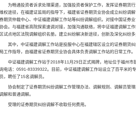
为畅通投资者诉求处理渠道，加强投资者保护工作，发挥证券期货行
维权途径，在福建证监局的指导下，福建省证券期货业协会成立纠纷调解
券期货仲裁中心、中证福建调解工作站等纠纷调解组织。对接中国证券业
协会。与福建省高院探索速调对接，加强沟通联络，将中证福建调解工作
区试点地区法院调解组织名册。建立纠纷解决新途径，创新及深化纠纷多
其中，中证福建调解工作站是投服中心在福建辖区设立的证券期货纠
局工作指导，由福建省证券期货业协会具体负责调解工作站的日常工作。
中证福建调解工作站于
2018年11月29日正式揭牌，地址位于福州
询电话：0591-83339322。目前，中证福建调解工作站设立了百平米
员，聘任了1
5
名调解员。
协会制定了证券期货纠纷调解工作管理办法、调解规则、调解员管理
调解和普通调解。
受理的证券期货纠纷调解不收取任何费用。