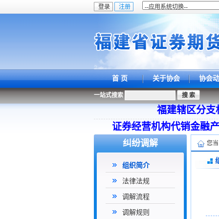
首 页
关于协会
协会
一站式搜索
福建辖区分支
证券经营机构代销金融
纠纷调解
您当
组织简介
法律法规
调解流程
调解规则