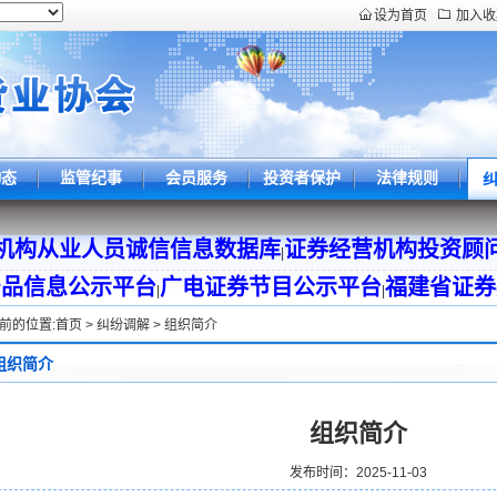
设为首页
加入收
动态
监管纪事
会员服务
投资者保护
法律规则
机构从业人员诚信信息数据库
证券经营机构投资顾
|
产品信息公示平台
广电证券节目公示平台
福建省证券
|
|
前的位置:
首页
>
纠纷调解
>
组织简介
组织简介
组织简介
发布时间：2025-11-03