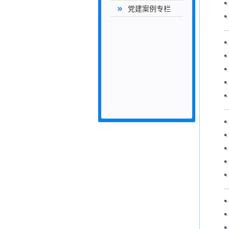
党建案例专栏