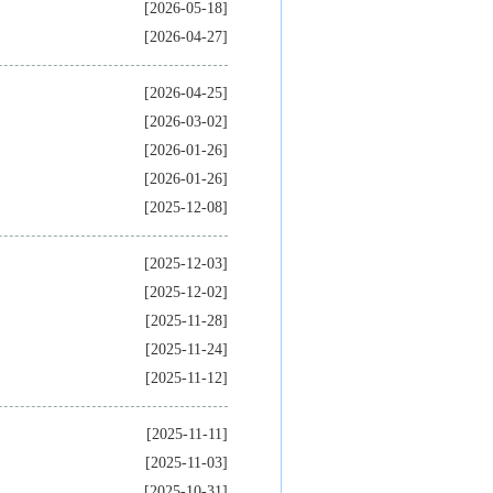
[2026-05-18]
[2026-04-27]
[2026-04-25]
[2026-03-02]
[2026-01-26]
[2026-01-26]
[2025-12-08]
[2025-12-03]
[2025-12-02]
[2025-11-28]
[2025-11-24]
[2025-11-12]
[2025-11-11]
[2025-11-03]
[2025-10-31]