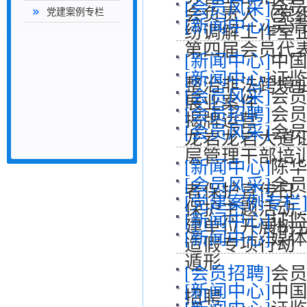
[会员风采]
会员
会负责人（党
党建案例专栏
[新闻中心]
吴
纷调解工作室
第四届会员代
[新闻中心]
中
[新闻中心]
证
整治非法跨境
[会员风采]
会员
展业案件
[会员招聘]
会员
揭牌运营
[会员风采]
会员
龙岩龙岩大道
层管理干部培
[新闻中心]
陈华
[会员风采]
会员
者保护宣传日
[党建案例专栏
保护主题活动
[新闻中心]
证
建单位开展树
[新闻中心]
媒体
造假专项行动
遁形
[会员招聘]
会员
[新闻中心]
中
招聘