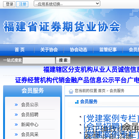
首 页
关于协会
协会动态
监管纪事
会员
一站式搜索
福建辖区分支机构从业人员诚信信
证券经营机构代销金融产品信息公示平台
广
|
会员服务
您当前的位置:
首页
>
会员服务
会员服务
会员公示
会员招聘
[党建案例专栏
[会员招聘]
会员
新闻中心
立正确政绩观
[党建案例专栏
会员风采
券营业部招聘