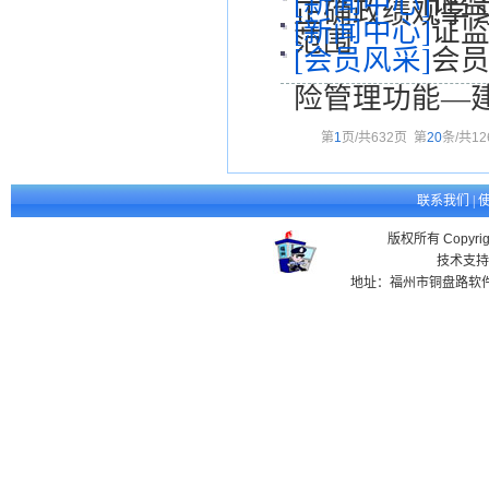
[新闻中心]
证
正确政绩观学
[新闻中心]
证
范围
[会员风采]
会员
险管理功能—
第
1
页/共
632
页
第
20
条/共
12
联系我们
|
版权所有 Copyr
技术支持
地址：福州市铜盘路软件