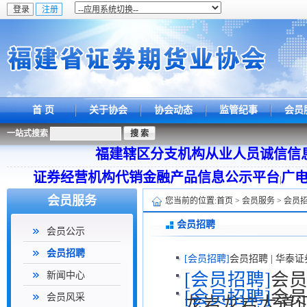
首 页
关于协会
协会动态
监管纪事
会员
一站式搜索
福建辖区分支机构从业人员诚信信
证券经营机构代销金融产品信息公示平台
广
|
会员服务
您当前的位置:
首页
>
会员服务
>
会员
会员招聘
会员公示
会员招聘
[会员招聘]
会员招聘 | 华
[会员招聘]
会员
新闻中心
[会员招聘]
会员
会员风采
龙岩龙岩大道