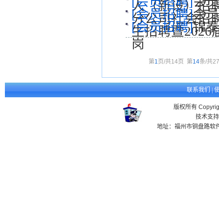
[会员招聘]
会员
人（新设）招
[会员招聘]
会员
分公司社会招
[会员招聘]
锦
生招聘暨2026
岗
第
1
页/共
14
页
第
14
条/共
2
联系我们
|
版权所有 Copyr
技术支持
地址：福州市铜盘路软件