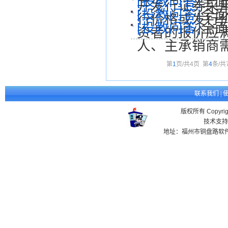
[投教问答]
全面
开发行证券采
[投教问答]
全面
行价格或发行
[投教问答]
全面
资者的报价应
人、主承销商
第
1
页/共
4
页
第
4
条/共
联系我们
|
版权所有 Copyr
技术支持
地址：福州市铜盘路软件