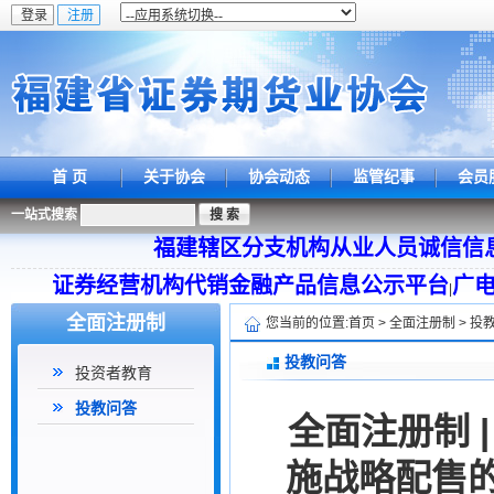
首 页
关于协会
协会动态
监管纪事
会员
一站式搜索
福建辖区分支机构从业人员诚信信
证券经营机构代销金融产品信息公示平台
广
|
全面注册制
您当前的位置:
首页
>
全面注册制
>
投
投教问答
投资者教育
投教问答
全面注册制 
施战略配售