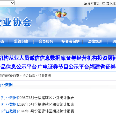
设为首页
加入收
动态
监管纪事
会员服务
投资者保护
法律规则
纠
机构从业人员诚信信息数据库
证券经营机构投资顾
|
产品信息公示平台
广电证券节目公示平台
福建省证券
|
|
前的位置:
首页
>
协会动态
>
行业数据
行业数据
[行业数据]
2026年6月份福建辖区证券统计报表
[行业数据]
2026年6月份福建辖区期货统计报表
[行业数据]
2026年5月份福建辖区期货统计报表