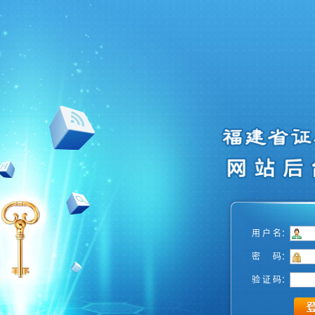
用 户 名：
密 码：
验 证 码：