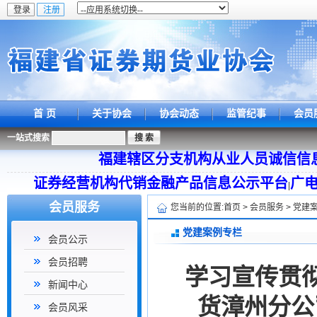
首 页
关于协会
协会动态
监管纪事
会员
一站式搜索
福建辖区分支机构从业人员诚信信
证券经营机构代销金融产品信息公示平台
广
|
会员服务
您当前的位置:
首页
>
会员服务
>
党建
党建案例专栏
会员公示
会员招聘
学习宣传贯彻
新闻中心
货漳州分公
会员风采