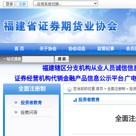
首 页
关于协会
协会动态
监管纪事
会员
一站式搜索
福建辖区分支机构从业人员诚信信
证券经营机构代销金融产品信息公示平台
广
|
全面注册制
您当前的位置:
首页
>
全面注册制
>
投
投资者教育
投资者教育
投教问答
全面注