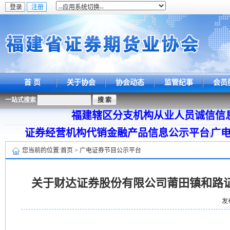
首 页
关于协会
协会动态
监管纪事
会员
一站式搜索
福建辖区分支机构从业人员诚信信
证券经营机构代销金融产品信息公示平台
广
|
您当前的位置:
首页
>
广电证券节目公示平台
关于财达证券股份有限公司莆田镇和路
发布